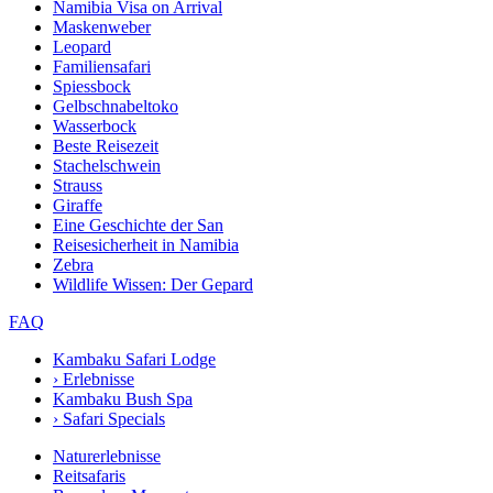
Namibia Visa on Arrival
Maskenweber
Leopard
Familiensafari
Spiessbock
Gelbschnabeltoko
Wasserbock
Beste Reisezeit
Stachelschwein
Strauss
Giraffe
Eine Geschichte der San
Reisesicherheit in Namibia
Zebra
Wildlife Wissen: Der Gepard
FAQ
Kambaku Safari Lodge
›
Erlebnisse
Kambaku Bush Spa
›
Safari Specials
Naturerlebnisse
Reitsafaris