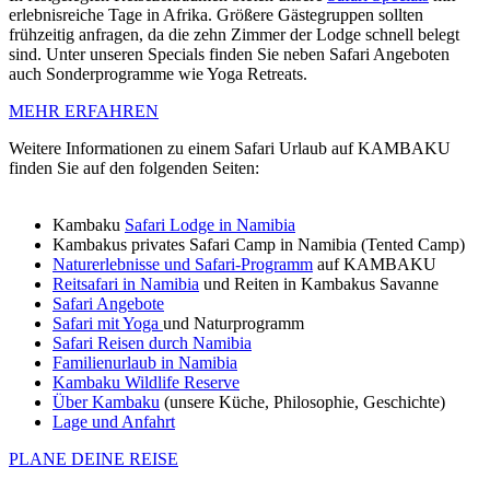
erlebnisreiche Tage in Afrika. Größere Gästegruppen sollten
frühzeitig anfragen, da die zehn Zimmer der Lodge schnell belegt
sind. Unter unseren Specials finden Sie neben Safari Angeboten
auch Sonderprogramme wie Yoga Retreats.
MEHR ERFAHREN
Weitere Informationen zu einem Safari Urlaub auf KAMBAKU
finden Sie auf den folgenden Seiten:
Kambaku
Safari Lodge in Namibia
Kambakus privates Safari Camp in Namibia (Tented Camp)
Naturerlebnisse und Safari-Programm
auf KAMBAKU
Reitsafari in Namibia
und Reiten in Kambakus Savanne
Safari Angebote
Safari mit Yoga
und Naturprogramm
Safari Reisen durch Namibia
Familienurlaub in Namibia
Kambaku Wildlife Reserve
Über Kambaku
(unsere Küche, Philosophie, Geschichte)
Lage und Anfahrt
PLANE DEINE REISE