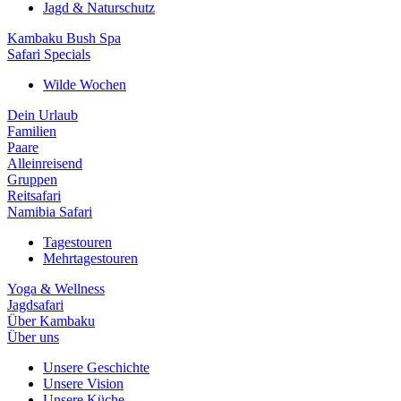
Jagd & Naturschutz
Kambaku Bush Spa
Safari Specials
Wilde Wochen
Dein Urlaub
Familien
Paare
Alleinreisend
Gruppen
Reitsafari
Namibia Safari
Tagestouren
Mehrtagestouren
Yoga & Wellness
Jagdsafari
Über Kambaku
Über uns
Unsere Geschichte
Unsere Vision
Unsere Küche