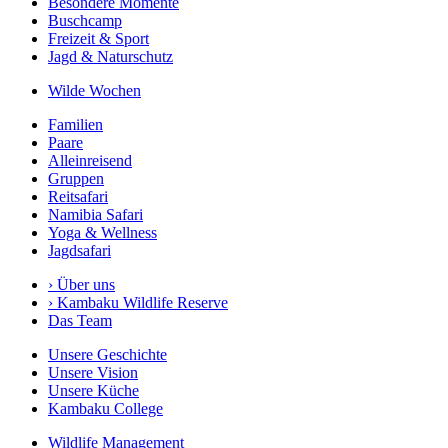
Besondere Momente
Buschcamp
Freizeit & Sport
Jagd & Naturschutz
Wilde Wochen
Familien
Paare
Alleinreisend
Gruppen
Reitsafari
Namibia Safari
Yoga & Wellness
Jagdsafari
›
Über uns
›
Kambaku Wildlife Reserve
Das Team
Unsere Geschichte
Unsere Vision
Unsere Küche
Kambaku College
Wildlife Management