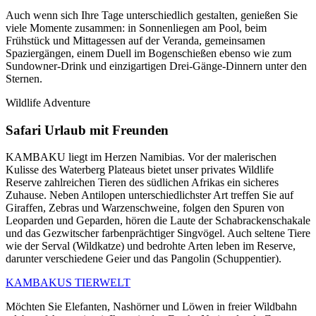
Auch wenn sich Ihre Tage unterschiedlich gestalten, genießen Sie
viele Momente zusammen: in Sonnenliegen am Pool, beim
Frühstück und Mittagessen auf der Veranda, gemeinsamen
Spaziergängen, einem Duell im Bogenschießen ebenso wie zum
Sundowner-Drink und einzigartigen Drei-Gänge-Dinnern unter den
Sternen.
Wildlife Adventure
Safari Urlaub mit Freunden
KAMBAKU liegt im Herzen Namibias. Vor der malerischen
Kulisse des Waterberg Plateaus bietet unser privates Wildlife
Reserve zahlreichen Tieren des südlichen Afrikas ein sicheres
Zuhause. Neben Antilopen unterschiedlichster Art treffen Sie auf
Giraffen, Zebras und Warzenschweine, folgen den Spuren von
Leoparden und Geparden, hören die Laute der Schabrackenschakale
und das Gezwitscher farbenprächtiger Singvögel. Auch seltene Tiere
wie der Serval (Wildkatze) und bedrohte Arten leben im Reserve,
darunter verschiedene Geier und das Pangolin (Schuppentier).
KAMBAKUS TIERWELT
Möchten Sie Elefanten, Nashörner und Löwen in freier Wildbahn