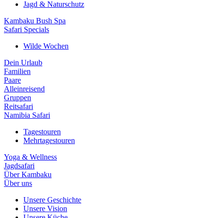
Jagd & Naturschutz
Kambaku Bush Spa
Safari Specials
Wilde Wochen
Dein Urlaub
Familien
Paare
Alleinreisend
Gruppen
Reitsafari
Namibia Safari
Tagestouren
Mehrtagestouren
Yoga & Wellness
Jagdsafari
Über Kambaku
Über uns
Unsere Geschichte
Unsere Vision
Unsere Küche