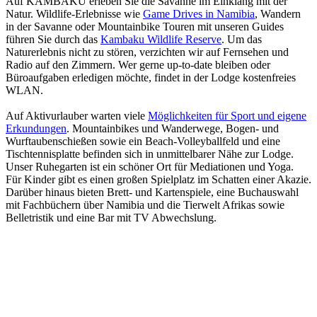
Auf KAMBAKU erleben Sie die Savanne im Einklang mit der
Natur. Wildlife-Erlebnisse wie
Game Drives in Namibia
, Wandern
in der Savanne oder Mountainbike Touren mit unseren Guides
führen Sie durch das
Kambaku Wildlife Reserve
. Um das
Naturerlebnis nicht zu stören, verzichten wir auf Fernsehen und
Radio auf den Zimmern. Wer gerne up-to-date bleiben oder
Büroaufgaben erledigen möchte, findet in der Lodge kostenfreies
WLAN.
Auf Aktivurlauber warten viele
Möglichkeiten für Sport und eigene
Erkundungen
. Mountainbikes und Wanderwege, Bogen- und
Wurftaubenschießen sowie ein Beach-Volleyballfeld und eine
Tischtennisplatte befinden sich in unmittelbarer Nähe zur Lodge.
Unser Ruhegarten ist ein schöner Ort für Mediationen und Yoga.
Für Kinder gibt es einen großen Spielplatz im Schatten einer Akazie.
Darüber hinaus bieten Brett- und Kartenspiele, eine Buchauswahl
mit Fachbüchern über Namibia und die Tierwelt Afrikas sowie
Belletristik und eine Bar mit TV Abwechslung.