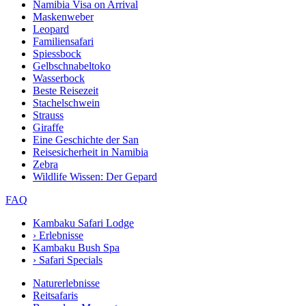
Namibia Visa on Arrival
Maskenweber
Leopard
Familiensafari
Spiessbock
Gelbschnabeltoko
Wasserbock
Beste Reisezeit
Stachelschwein
Strauss
Giraffe
Eine Geschichte der San
Reisesicherheit in Namibia
Zebra
Wildlife Wissen: Der Gepard
FAQ
Kambaku Safari Lodge
›
Erlebnisse
Kambaku Bush Spa
›
Safari Specials
Naturerlebnisse
Reitsafaris