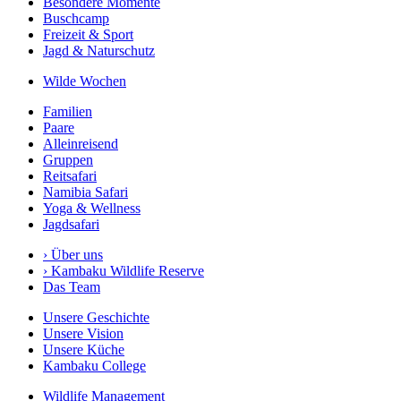
Besondere Momente
Buschcamp
Freizeit & Sport
Jagd & Naturschutz
Wilde Wochen
Familien
Paare
Alleinreisend
Gruppen
Reitsafari
Namibia Safari
Yoga & Wellness
Jagdsafari
›
Über uns
›
Kambaku Wildlife Reserve
Das Team
Unsere Geschichte
Unsere Vision
Unsere Küche
Kambaku College
Wildlife Management