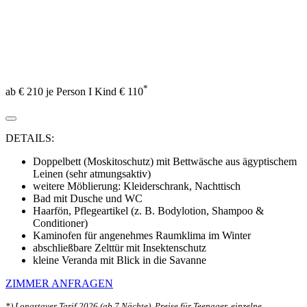
*
ab € 210 je Person I Kind € 110
DETAILS:
Doppelbett (Moskitoschutz) mit Bettwäsche aus ägyptischem
Leinen (sehr atmungsaktiv)
weitere Möblierung: Kleiderschrank, Nachttisch
Bad mit Dusche und WC
Haarfön, Pflegeartikel (z. B. Bodylotion, Shampoo &
Conditioner)
Kaminofen für angenehmes Raumklima im Winter
abschließbare Zelttür mit Insektenschutz
kleine Veranda mit Blick in die Savanne
ZIMMER ANFRAGEN
*) Longstayer Tarif 2026 (ab 7 Nächte). Preise für Teenager, einzelne