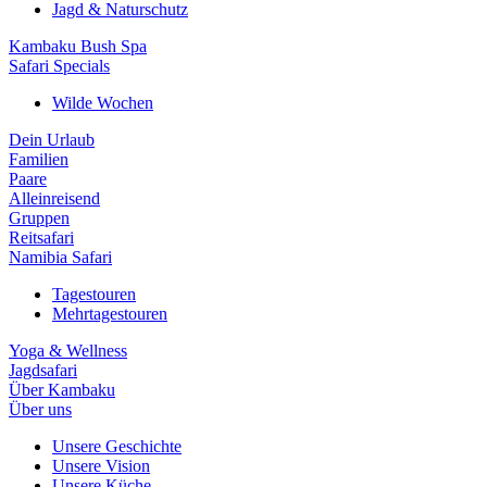
Jagd & Naturschutz
Kambaku Bush Spa
Safari Specials
Wilde Wochen
Dein Urlaub
Familien
Paare
Alleinreisend
Gruppen
Reitsafari
Namibia Safari
Tagestouren
Mehrtagestouren
Yoga & Wellness
Jagdsafari
Über Kambaku
Über uns
Unsere Geschichte
Unsere Vision
Unsere Küche