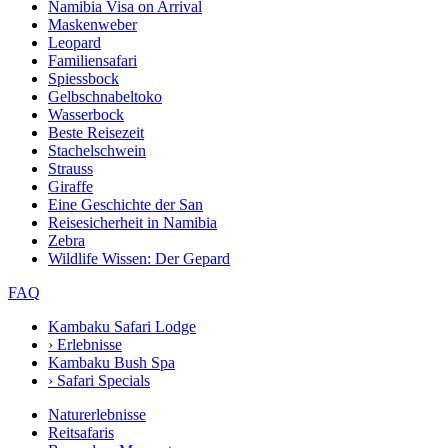
Namibia Visa on Arrival
Maskenweber
Leopard
Familiensafari
Spiessbock
Gelbschnabeltoko
Wasserbock
Beste Reisezeit
Stachelschwein
Strauss
Giraffe
Eine Geschichte der San
Reisesicherheit in Namibia
Zebra
Wildlife Wissen: Der Gepard
FAQ
Kambaku Safari Lodge
›
Erlebnisse
Kambaku Bush Spa
›
Safari Specials
Naturerlebnisse
Reitsafaris