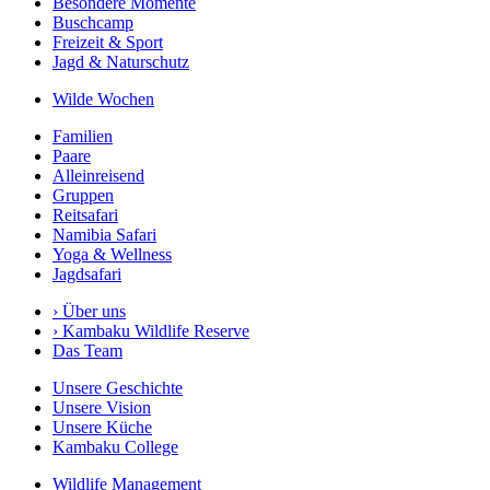
Besondere Momente
Buschcamp
Freizeit & Sport
Jagd & Naturschutz
Wilde Wochen
Familien
Paare
Alleinreisend
Gruppen
Reitsafari
Namibia Safari
Yoga & Wellness
Jagdsafari
›
Über uns
›
Kambaku Wildlife Reserve
Das Team
Unsere Geschichte
Unsere Vision
Unsere Küche
Kambaku College
Wildlife Management